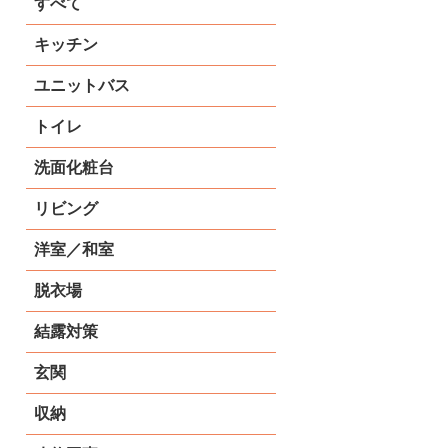
すべて
キッチン
ユニットバス
トイレ
洗面化粧台
リビング
洋室／和室
脱衣場
結露対策
玄関
収納