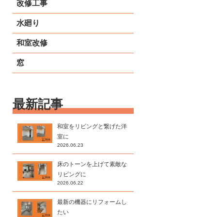
改修工事
水廻り
和室改修
窓
最新記事
和室をリビングと繋げた洋
室に
2026.06.23
床のトーンを上げて素敵な
リビングに
2026.06.22
最新の機器にリフォームし
たい