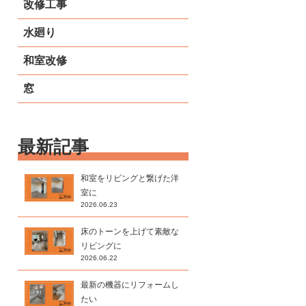
改修工事
水廻り
和室改修
窓
最新記事
和室をリビングと繋げた洋
室に
2026.06.23
床のトーンを上げて素敵な
リビングに
2026.06.22
最新の機器にリフォームし
たい