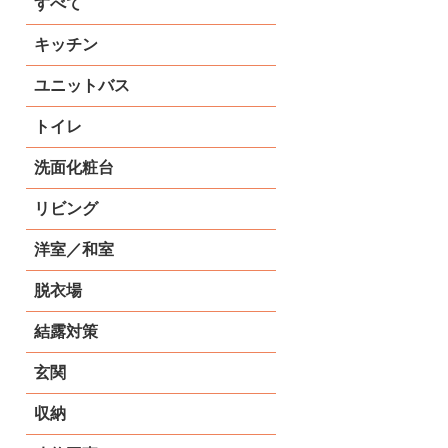
すべて
キッチン
ユニットバス
トイレ
洗面化粧台
リビング
洋室／和室
脱衣場
結露対策
玄関
収納