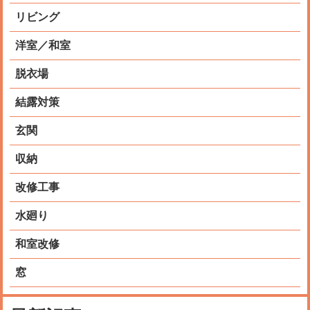
リビング
洋室／和室
脱衣場
結露対策
玄関
収納
改修工事
水廻り
和室改修
窓